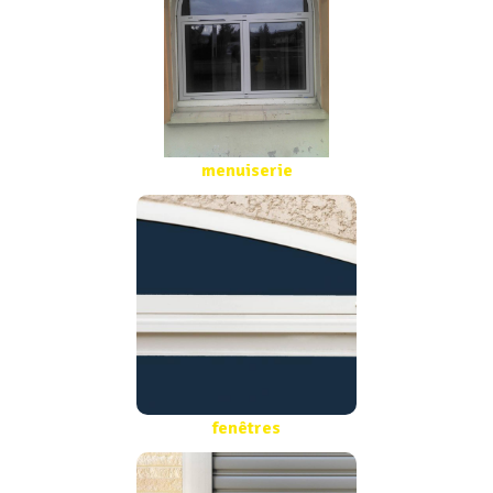
menuiserie
fenêtres