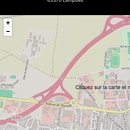
+
−
Cliquez sur la carte et