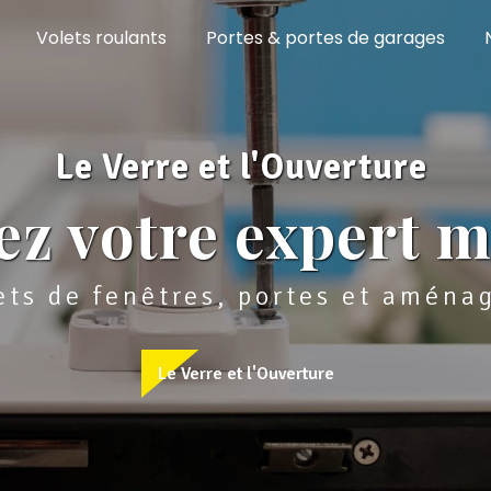
Volets roulants
Portes & portes de garages
Le Verre et l'Ouverture
ez votre expert m
jets de fenêtres, portes et amén
Le Verre et l'Ouverture