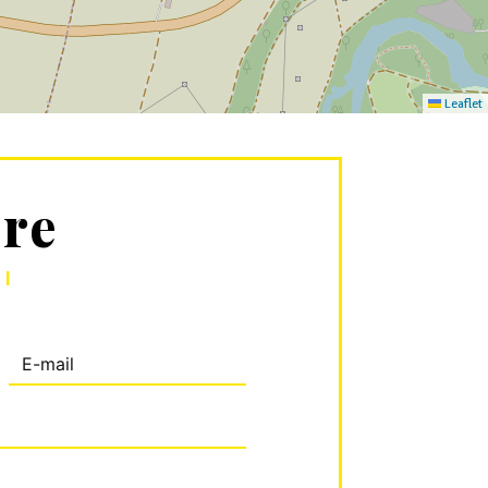
Leaflet
ure
I