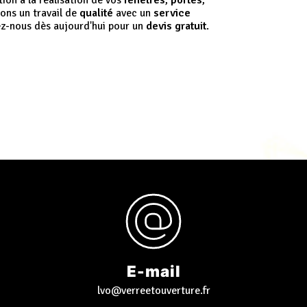
on à la réalisation de vos
fenêtres
,
portes
,
sons un travail de
qualité
avec un
service
z-nous dès aujourd'hui pour un
devis gratuit
.
E-mail
lvo@verreetouverture.fr