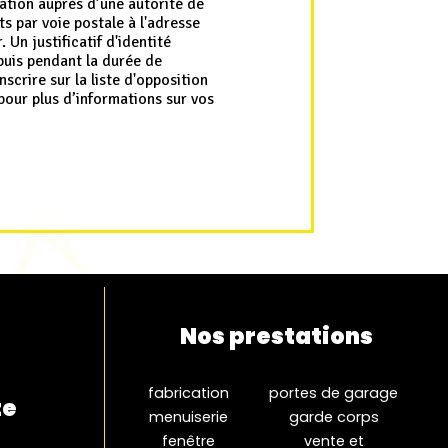
ation auprès d’une autorité de
s par voie postale à l'adresse
Un justificatif d'identité
puis pendant la durée de
scrire sur la liste d'opposition
r pour plus d’informations sur vos
Nos prestations
fabrication
portes de garage
te
menuiserie
garde corps
fenêtre
vente et