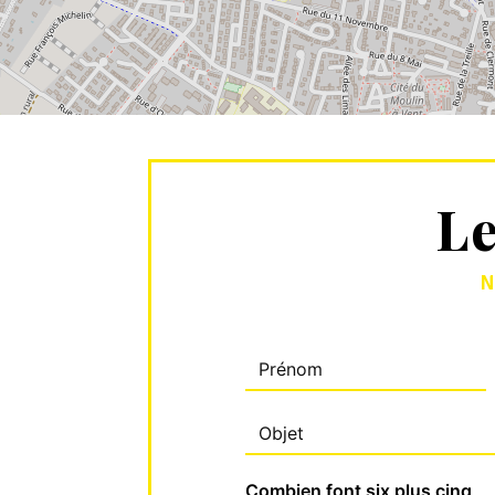
Le
N
Combien font six plus cinq