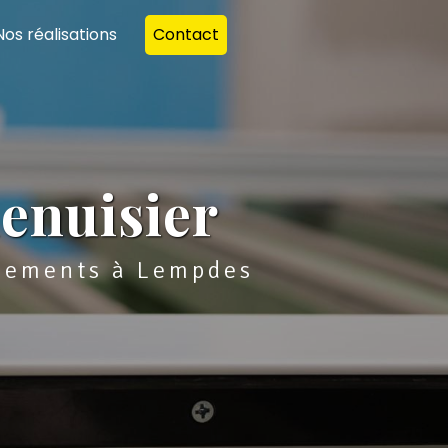
Nos réalisations
Contact
enuisier
agements à Lempdes