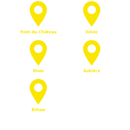
Pont-du-Château
Volvic
Riom
Aubière
Billom