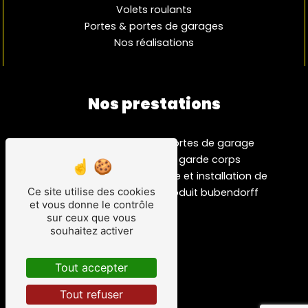
Volets roulants
Portes & portes de garages
Nos réalisations
Nos prestations
fabrication
portes de garage
menuiserie
garde corps
fenêtre pvc
vente et installation de
Ce site utilise des cookies
entreprise de
produit bubendorff
et vous donne le contrôle
menuiserie
sur ceux que vous
fenêtre alu
souhaitez activer
menuiserie
fenêtres
Tout accepter
volets
portes
Tout refuser