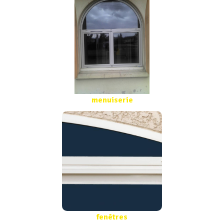
menuiserie
fenêtres