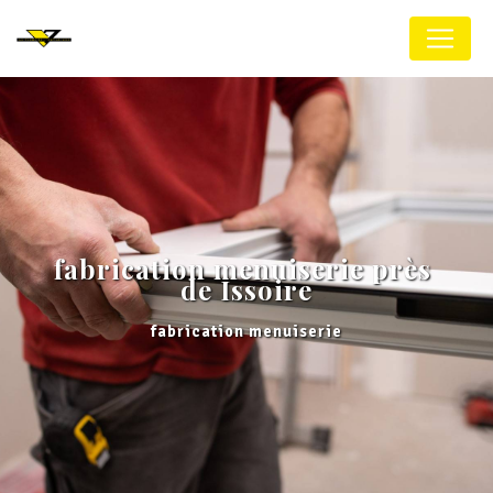
Panneau de gestion des cookies
fabrication menuiserie près 
de Issoire
fabrication menuiserie